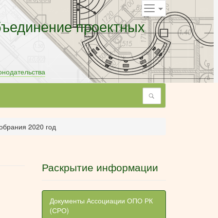
бъединение проектных
онодательства
Поиск
обрания 2020 год
Раскрытие информации
Документы Ассоциации ОПО РК
(СРО)