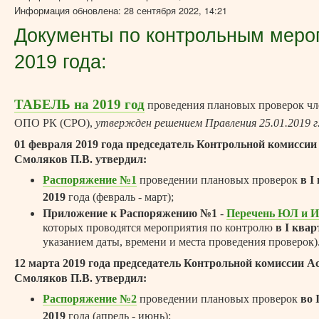
Информация обновлена: 28 сентября 2022, 14:21
Документы по контрольным меро
2019 года:
ТАБЕЛЬ на 2019 год
проведения плановых проверок ч
ОПО РК (СРО),
утвержден решением Правления 25.01.2019 г
01 февраля 2019 года председатель Контрольной комисси
Смоляков П.В. утвердил:
Распоряжение №1
проведении плановых проверок
в I
2019
года (февраль - март);
Приложение к Распоряжению №1
-
Перечень ЮЛ и 
которых проводятся мероприятия по контролю
в I квар
указанием даты, времени и места проведения проверок)
12 марта 2019 года председатель Контрольной комиссии А
Смоляков П.В. утвердил:
Распоряжение №2
проведении плановых проверок
во 
2019
года (апрель - июнь);