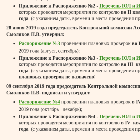
Приложение к Распоряжению №2
-
Перечень ЮЛ и 
которых проводятся мероприятия по контролю
во I
I
ква
года
(с указанием даты, времени и места проведения пр
28 июня 2019 года председатель Контрольной комиссии А
Смоляков П.В. утвердил:
Распоряжение №3
проведении плановых проверок
во 
2019
года (август, сентябрь);
Приложение к Распоряжению №3
-
Перечень ЮЛ и 
которых проводятся мероприятия по контролю
во I
I
I
кв
года
(с указанием даты, времени и места проведения п
плановых проверок не назначено!
09 сентября 2019 года председатель Контрольной комисси
Смоляков П.В. подписал и утвердил:
Распоряжение №4
проведении плановых проверок
в I
2019
года (октябрь - декабрь);
Приложение к Распоряжению №4
-
Перечень ЮЛ и 
которых проводятся мероприятия по контролю
в IV кв
года
(с указанием даты, времени и места проведения пр