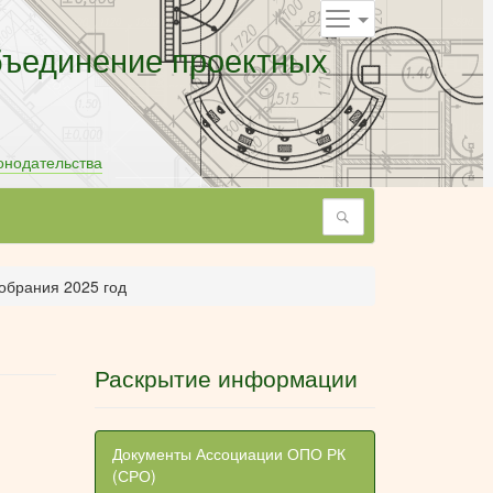
бъединение проектных
онодательства
Поиск
обрания 2025 год
Раскрытие информации
Документы Ассоциации ОПО РК
(СРО)