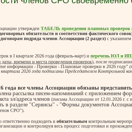
ости членов СРО своевременно с
ссоциации утвержден
ТАБЕЛЬ
проведения плановых проверок н
 договорных обязательств и соответствия фактического совок
 договорам подряда членов Ассоциации (2 раздел)
с указанием
ок в I квартале 2026 года (февраль-март) и
перечень ЮЛ и ИП
м даты, времени и места проведения проверок
), после подписан
тие информации - Проверки - Плановые проверки в 2026 году"
(
квартала 2026 года подписаны Председателем Контрольной ком
26 года
все члены Ассоциации обязаны представить
твлена рассылка писем-напоминаний с приложением фор
акта эл/адреса членов
(письма Ассоциации от 12.01.2026 г. с
ь в разделе "Сервисы" - "Формы документов Ассоциац
ленов СРО").
 ответственно подходить к
обязательным
контрольным меропри
рганизации и контролируя весь процесс подготовки и прохожден