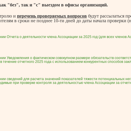
ак "без", так и "с" выездом в офисы организаций.
нтролю и
перечень проверяемых вопросов
будут рассылаться п
елям в сроки не позднее 10-ти дней до даты начала проверки (на
лении Отчета о деятельности члена Ассоциации за 2025 год (для всех членов А
влении Уведомления о фактическом совокупном размере обязательств соответс
 течение отчетного 2025 года с использованием конкурентных способов закл
влении сведений для расчета значений показателей тяжести потенциальных н
имые при проверке контроля за деятельностью члена Ассоциации за отчетны