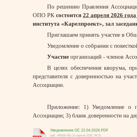
По решению Правления Ассоциации
ОПО РК
состоится
22 апреля 2026 года
института «Карелпроект», зал заседани
Приглашаем принять участие в Общ
Уведомление о собрании с п
овестко
Участие
организаций - членов Ас
В целях обеспечения кворума, пр
представителя с доверенностью на учас
Ассоциации.
Приложение: 1) Уведомление о п
Ассоциации; 3) бланк доверенности на д
Уведомление ОС 22.04.2026.PDF
(pdf, 496504 КБ) 10 апреля 2026, 09:51