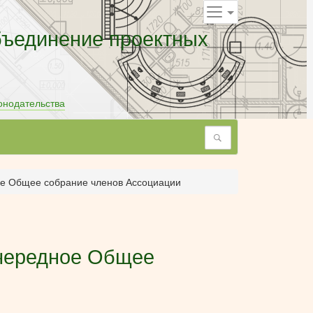
бъединение проектных
онодательства
Поиск
ное Общее собрание членов Ассоциации
 очередное Общее