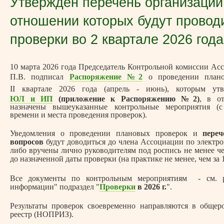
Утвержден перечень организаций
отношении которых будут провод
проверки во 2 квартале 2026 года
10 марта 2026 года Председатель Контрольной комиссии Ас
П.В. подписал
Распоряжение №2
о проведении плано
II квартале 2026 года (апрель - июнь), которым у
ЮЛ и ИП
(приложение к Распоряжению №2)
, в о
назначены вышеуказанные контрольные мероприятия (с
времени и места проведения проверок).
Уведомления о проведении плановых проверок и
пере
вопросов
будут доводиться до члена Ассоциации по электрон
либо вручены лично руководителям под роспись не менее че
до назначенной даты проверки (на практике не менее, чем за 1
Все документы по контрольным мероприятиям - см. р
информации" подраздел "
Проверки
в 2026 г.
".
Результаты проверок своевременно направляются в обще
реестр (НОПРИЗ).